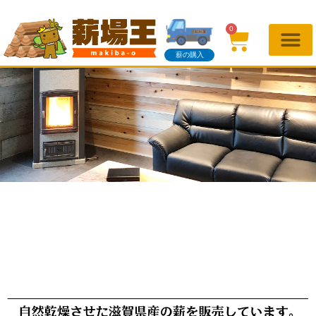
0
薪の購入
薪場王の場所
一般の方へ
業者の方へ
販売・配達・買取・伐採
薪の知識
お問い合わせ