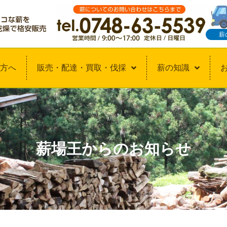
薪
方へ
販売・配達・買取・伐採
薪の知識
薪場王からのお知らせ